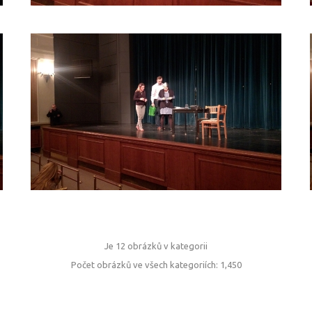
JAK
(NE)NALETĚT
NEKALÝM
PRAKTIKÁM?
_1
Je 12 obrázků v kategorii
Počet obrázků ve všech kategoriích: 1,450