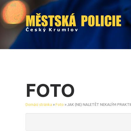
FOTO
Domácí stránka
»
Foto
» JAK (NE) NALETĚT NEKALÝM PRAKT