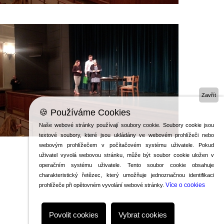
JAK
(NE)NALETĚT
NEKALÝM
PRAKTIKÁM?
_2
Zavřít
🍪 Používáme Cookies
Naše webové stránky používají soubory cookie. Soubory cookie jsou
textové soubory, které jsou ukládány ve webovém prohlížeči nebo
webovým prohlížečem v počítačovém systému uživatele. Pokud
uživatel vyvolá webovou stránku, může být soubor cookie uložen v
operačním systému uživatele. Tento soubor cookie obsahuje
charakteristický řetězec, který umožňuje jednoznačnou identifikaci
Více o cookies
prohlížeče při opětovném vyvolání webové stránky.
Povolit cookies
Vybrat cookies