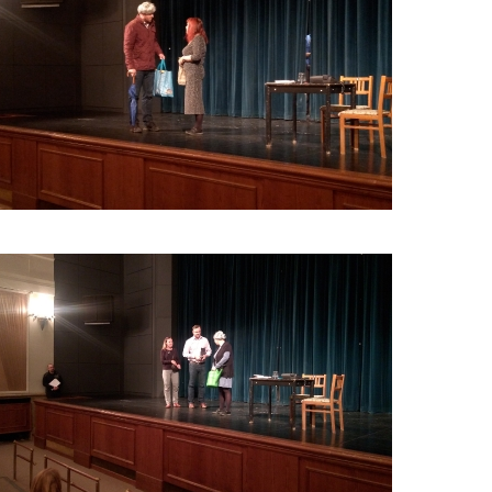
JAK
(NE)
NALETĚT
NEKALÝM
PRAKTIKÁM?
_6
JAK
(NE)
NALETĚT
NEKALÝM
PRAKTIKÁM?
_1