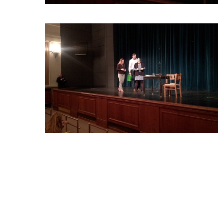
JAK
(NE)NALETĚT
NEKALÝM
PRAKTIKÁM?
_2