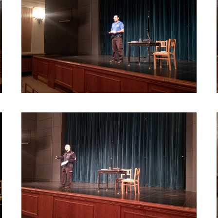
JAK
(NE)
NALETĚT
NEKALÝM
PRAKTIKÁM?
_5
JAK
(NE)
NALETĚT
NEKALÝM
PRAKTIKÁM?
_1