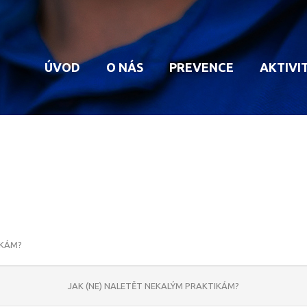
ÚVOD
O NÁS
PREVENCE
AKTIVI
HISTORIE MP
KAMEROVÝ SYSTÉM
VYB
STRUKTURA MP
DOHLED NAD DOMO
OPR
PŮSOBNOST MP
ZPRAVODAJ
POV
ÚKOLY MP
UST
IKÁM?
JAK (NE) NALETĚT NEKALÝM PRAKTIKÁM?