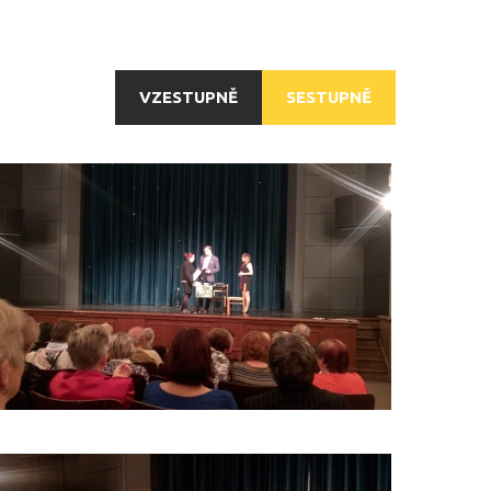
VZESTUPNĚ
SESTUPNĚ
JAK
(NE)
NALETĚT
NEKALÝM
PRAKTIKÁM?
_3