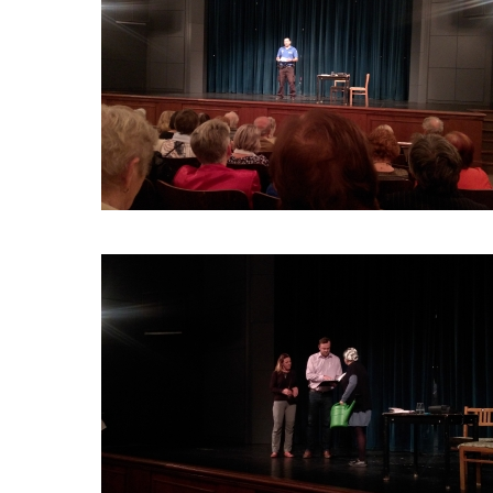
JAK
(NE)
NALETĚT
NEKALÝM
PRAKTIKÁM?
_4
JAK
(NE)
NALETĚT
NEKALÝM
PRAKTIKÁM?
_9