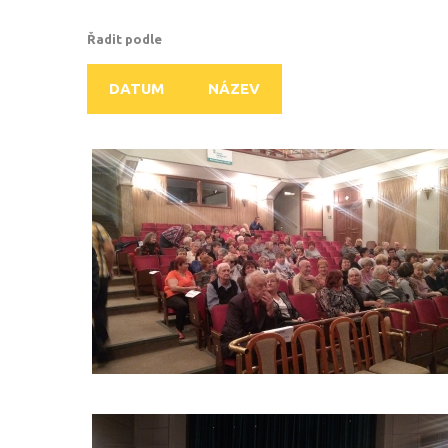
Řadit podle
DATUM
NÁZEV
JAK
(NE)
NALETĚT
NEKALÝM
PRAKTIKÁM?
_1