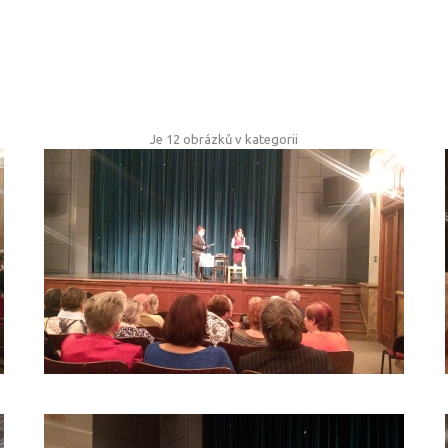
Je 12 obrázků v kategorii
JAK
(NE)
NALETĚT
NEKALÝM
PRAKTIKÁM?
_2