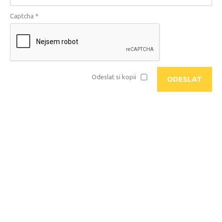
Captcha
*
Odeslat si kopii
ODESLAT