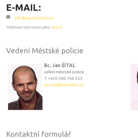
PROGRAMY PRO ŠKOLY
E-MAIL:
FOTO
info@mpckrumlov.eu
VIDEO
Stáhnout informace jako:
vCard
KONTAKT
Vedení Městské policie
Bc. Jan ŠÍTAL
velitel městské policie
T +420 380 766 323
jan.sital@ckrumlov.cz
Kontaktní formulář