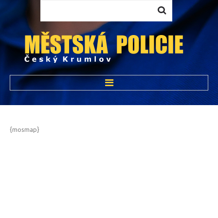
Vyhledávání...
ÚVOD
O NÁS
{mosmap}
HISTORIE MP
STRUKTURA MP
PŮSOBNOST MP
ÚKOLY MP
VYBAVENÍ MP
OPRÁVNĚNÍ STRÁŽNÍKŮ