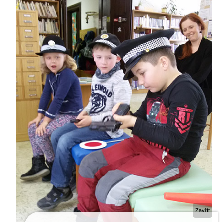
POVINNOSTI STRÁŽNÍKŮ
USTROJENOST STRÁŽNÍKŮ
PŘÍPRAVA STRÁŽNÍKŮ
MP RADÍ
NAPSALI O NÁS
PREVENCE
KAMEROVÝ SYSTÉM
DOHLED NAD DOMOVEM
ZPRAVODAJ
KONTAKT NA PREVENTISTU
AKTIVITY
AKTIVITY PRO DĚTI
AKTIVITY PRO SENIORY
Zavřít