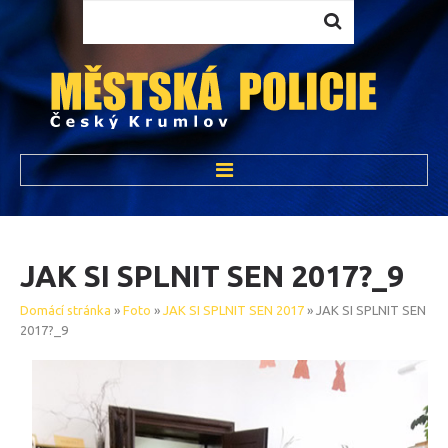
Vyhledávání...
ÚVOD
O NÁS
JAK
SI
SPLNIT
SEN
2017?_9
HISTORIE MP
Domácí stránka
»
Foto
»
JAK SI SPLNIT SEN 2017
» JAK SI SPLNIT SEN
STRUKTURA MP
2017?_9
PŮSOBNOST MP
ÚKOLY MP
VYBAVENÍ MP
OPRÁVNĚNÍ STRÁŽNÍKŮ