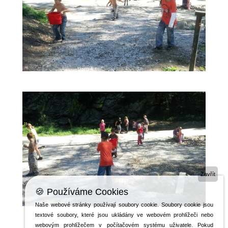
POLICEJNÍ
AKADEMIE
2012_2
POLICEJNÍ
AKADEMIE
2012_3
Zavřít
🍪 Používáme Cookies
Naše webové stránky používají soubory cookie. Soubory cookie jsou
textové soubory, které jsou ukládány ve webovém prohlížeči nebo
webovým prohlížečem v počítačovém systému uživatele. Pokud