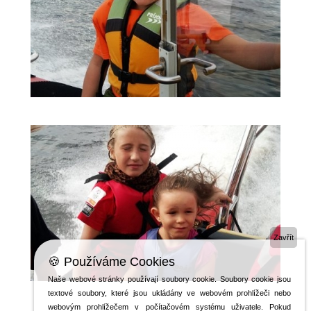
POLICEJNÍ
AKADEMIE
2013_5
POLICEJNÍ
AKADEMIE
2013_6
Zavřít
🍪 Používáme Cookies
Naše webové stránky používají soubory cookie. Soubory cookie jsou
textové soubory, které jsou ukládány ve webovém prohlížeči nebo
webovým prohlížečem v počítačovém systému uživatele. Pokud