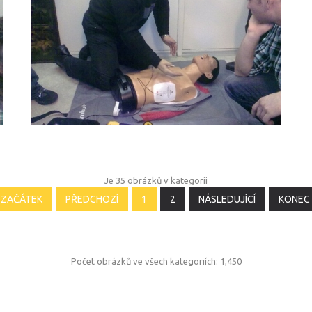
ŠKOLENÍ
LIFEPACK
2011_6
Je 35 obrázků v kategorii
ZAČÁTEK
PŘEDCHOZÍ
1
2
NÁSLEDUJÍCÍ
KONEC
Počet obrázků ve všech kategoriích: 1,450