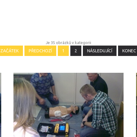
Je 35 obrázků v kategorii
ZAČÁTEK
PŘEDCHOZÍ
1
2
NÁSLEDUJÍCÍ
KONEC
ŠKOLENÍ
LIFEPACK
2011_4