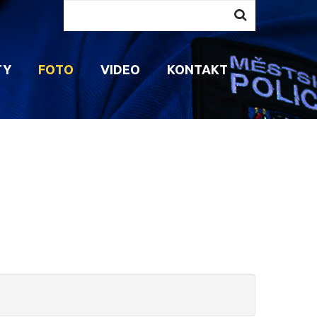
Vyhledávání...
TY
FOTO
VIDEO
KONTAKT
AVENÍ MP
AKTIVITY PRO DĚTI
KONTAKT NA PREVENTISTU
PŘÍPRAVA STRÁŽNÍKŮ
VEM
ÁVNĚNÍ STRÁŽNÍKŮ
AKTIVITY PRO SENIORY
MP RADÍ
INNOSTI STRÁŽNÍKŮ
PROGRAMY PRO ŠKOLY
NAPSALI O NÁS
ROJENOST STRÁŽNÍKŮ