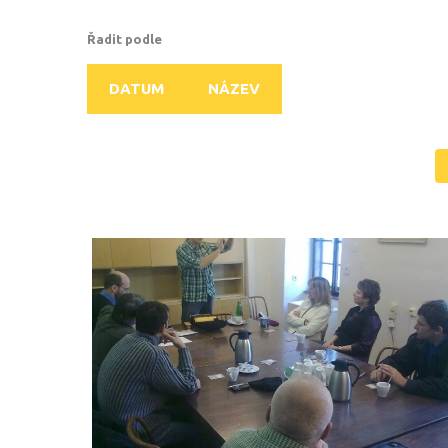
Řadit podle
DATUM
NÁZEV
ŠKOLENÍ
LIFEPACK
2011_3