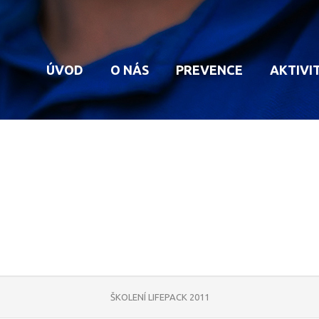
ÚVOD
O NÁS
PREVENCE
AKTIVI
HISTORIE MP
KAMEROVÝ SYSTÉM
VYB
STRUKTURA MP
DOHLED NAD DOMO
OPR
PŮSOBNOST MP
ZPRAVODAJ
POV
ÚKOLY MP
UST
ŠKOLENÍ LIFEPACK 2011