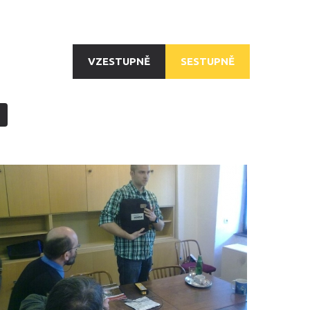
VZESTUPNĚ
SESTUPNĚ
ŠKOLENÍ
LIFEPACK
2011_5